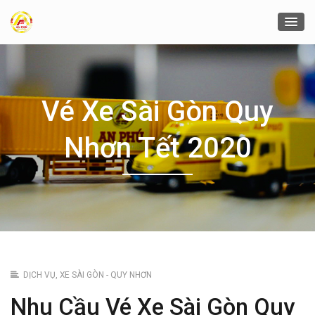
Vé Xe Sài Gòn Quy
Nhơn Tết 2020
DỊCH VỤ
,
XE SÀI GÒN - QUY NHƠN
Nhu Cầu Vé Xe Sài Gòn Quy